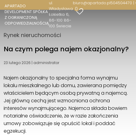
ul.
biuro@apartado.pl
504504470 |
APARTADO
0
Władysława
DEVELOPMENT SPÓŁKA
APARTADO DEVELOPMENT SPÓŁKA Z
Łokietka 6
Z OGRANICZONĄ
OGRANICZONĄ ODPOWIEDZIALNOŚCIĄ
86-100 86-
ODPOWIEDZIALNOŚCIĄ
100 Świecie
ul. Władysława Łokietka 6
Rynek nieruchomości
86-100 86-100 Świecie
504504470 | 690599492
Na czym polega najem okazjonalny?
biuro@apartado.pl
23 lutego 2026
|
administrator
Najem okazjonalny to specjalna forma wynajmu
lokalu mieszkalnego lub domu, zawierana pomiędzy
właścicielem będącym osobą prywatną a najemcą.
Jej główną cechą jest wzmocniona ochrona
interesów wynajmującego. Najemca składa bowiem
notarialne oświadczenie, że w razie zakończenia
umowy zobowiązuje się opuścić lokal i poddać
egzekucji.