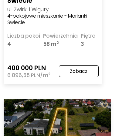
Świecie
ul. Żwirki i Wigury
4-pokojowe mieszkanie - Marianki
Świecie
Liczba pokoi
Powierzchnia
Piętro
2
4
58 m
3
400 000 PLN
Zobacz
2
6 896,55 PLN/m