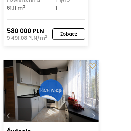
2
61,11 m
1
580 000 PLN
Zobacz
2
9 491,08 PLN/m