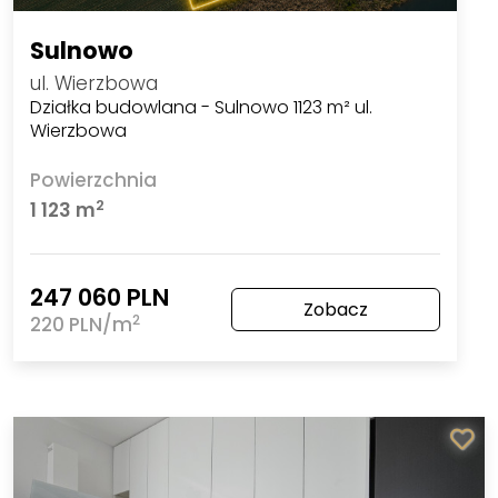
Sulnowo
ul. Wierzbowa
Działka budowlana - Sulnowo 1123 m² ul.
Wierzbowa
Powierzchnia
2
1 123 m
247 060 PLN
Zobacz
2
220 PLN/m