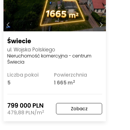
Świecie
ul. Wojska Polskiego
Nieruchomość komercyjna - centrum
Świecia
Liczba pokoi
Powierzchnia
2
5
1 665 m
799 000 PLN
Zobacz
2
479,88 PLN/m