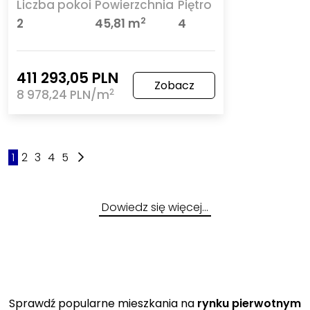
Liczba pokoi
Powierzchnia
Piętro
2
2
45,81 m
4
411 293,05 PLN
Zobacz
2
8 978,24 PLN/m
1
2
3
4
5
Dowiedz się więcej…
Sprawdź popularne mieszkania na
rynku pierwotnym