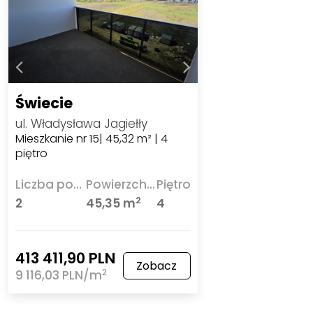
Świecie
ul. Władysława Jagiełły
Mieszkanie nr 15| 45,32 m² | 4
piętro
Liczba pokoi
Powierzchnia
Piętro
2
2
45,35 m
4
413 411,90 PLN
Zobacz
2
9 116,03 PLN/m