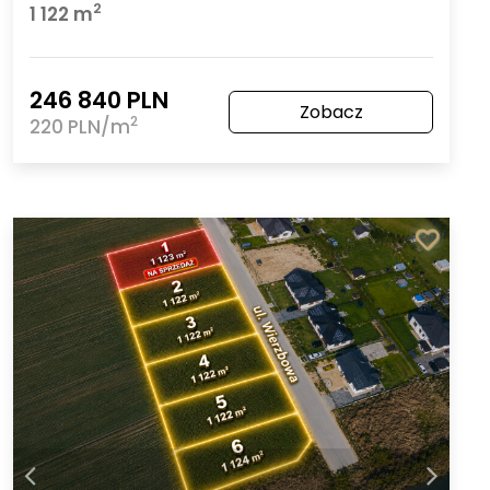
2
1 122 m
246 840 PLN
Zobacz
2
220 PLN/m