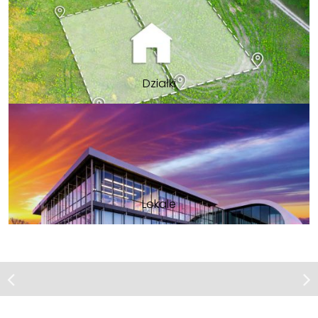
Działki
Lokale
Mieszkanie | Wynajem
Lokal | Sprzedaż
Świecie, ul. gen. Józefa Hallera
Sulnowo, ul. Świerkowa
Lokal usługowo-biurowy na
Do wynajęcia 2-pokojowe
mieszkanie –54 m²| Sulnowo
sprzedaż