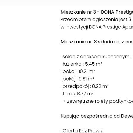
Mieszkanie nr 3 - BONA Presti
Przedmiotem ogłoszenia jest 
w inwestycji BONA Prestige Apar
Mieszkanie nr. 3 składa się z 
· salon z aneksem kuchennym : 
· łazienka : 5,45 m²
· pokój : 10,21 m²
· pokój : 9,51 m²
· przedpokój : 8,22 m²
· taras: 8,77 m²
· + zewnętrzne rolety podtynk
Kupując bezpośrednio od Dewe
· Oferta Bez Prowizji