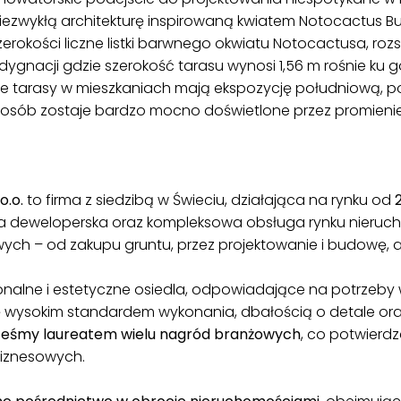
ezwykłą architekturę inspirowaną kwiatem Notocactus Bui
zerokości liczne listki barwnego okwiatu Notocactusa, rozs
ygnacji gdzie szerokość tarasu wynosi 1,56 m rośnie ku g
tkie tarasy w mieszkaniach mają ekspozycję południową,
posób zostaje bardzo mocno doświetlone przez promienie
.o.
to firma z siedzibą w Świeciu, działająca na rynku od
nża deweloperska oraz kompleksowa obsługa rynku nieruch
iowych – od zakupu gruntu, przez projektowanie i budowę, 
nalne i estetyczne osiedla, odpowiadające na potrzeb
ię wysokim standardem wykonania, dbałością o detale o
teśmy laureatem wielu nagród branżowych
, co potwierdz
biznesowych.