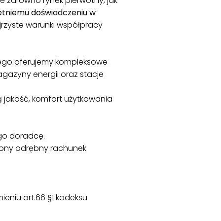
e zarówno rynek pierwotny, jak
etniemu doświadczeniu w
rzyste warunki współpracy
rego oferujemy kompleksowe
magazyny energii oraz stacje
 jakość, komfort użytkowania
go doradcę.
lony odrębny rachunek
ieniu art.66 §1 kodeksu