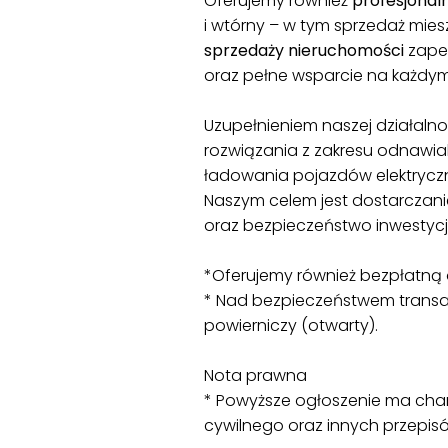
Oferujemy również
profesjonal
i wtórny – w tym sprzedaż miesz
sprzedaży nieruchomości
zapew
oraz pełne wsparcie na każdym
Uzupełnieniem naszej działalnoś
rozwiązania z zakresu odnawialn
ładowania pojazdów elektrycz
Naszym celem jest dostarczani
oraz bezpieczeństwo inwestycji
*Oferujemy również bezpłatną
* Nad bezpieczeństwem transak
powierniczy (otwarty).
Nota prawna
* Powyższe ogłoszenie ma chara
cywilnego oraz innych przepi