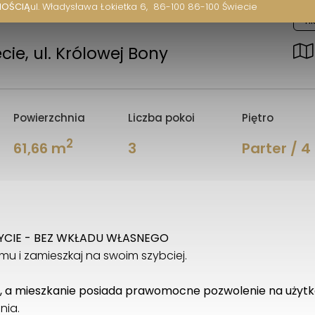
NOŚCIĄ
ul. Władysława Łokietka 6
86-100 86-100 Świecie
Hi
cie, ul. Królowej Bony
Powierzchnia
Liczba pokoi
Piętro
2
61,66 m
3
Parter / 4
YCIE - BEZ WKŁADU WŁASNEGO
u i zamieszkaj na swoim szybciej.
a, a mieszkanie posiada prawomocne pozwolenie na użyt
nia.