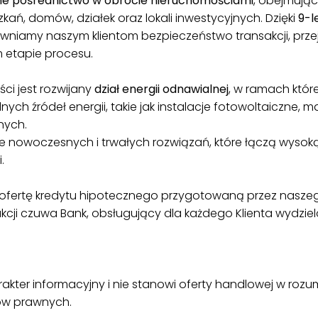
ne pośrednictwo w obrocie nieruchomościami
, obejmując
kań, domów, działek oraz lokali inwestycyjnych. Dzięki
9-l
niamy naszym klientom bezpieczeństwo transakcji, przej
 etapie procesu.
ci jest rozwijany
dział energii odnawialnej
, w ramach któ
ych źródeł energii, takie jak instalacje fotowoltaiczne, 
nych.
e nowoczesnych i trwałych rozwiązań, które łączą wysoką
.
 ofertę kredytu hipotecznego przygotowaną przez nasze
cji czuwa Bank, obsługujący dla każdego Klienta wydzie
kter informacyjny i nie stanowi oferty handlowej w rozum
sów prawnych.