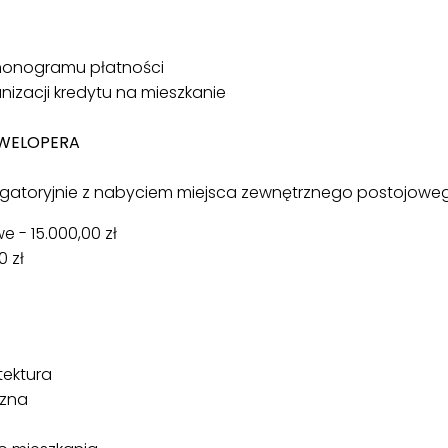
monogramu płatności
izacji kredytu na mieszkanie
EWELOPERA
igatoryjnie z nabyciem miejsca zewnętrznego postojowego 
 - 15.000,00 zł
 zł
tektura
czna