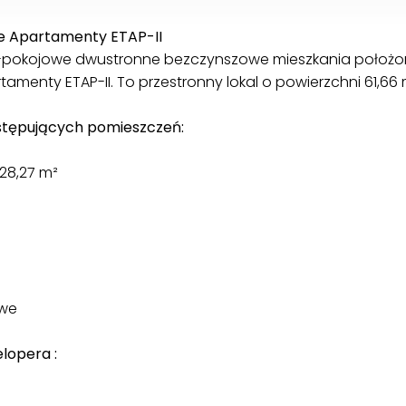
ge Apartamenty ETAP-II
3-pokojowe dwustronne bezczynszowe mieszkania położ
tamenty ETAP-II. To przestronny lokal o powierzchni 61,66 
następujących pomieszczeń:
28,27 m²
owe
lopera :