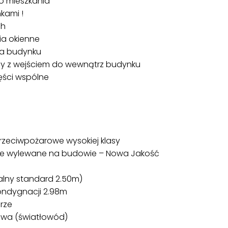
go mieszkania
kami !
ch
ia okienne
na budynku
żdy z wejściem do wewnątrz budynku
ęści wspólne
rzeciwpożarowe wysokiej klasy
zne wylewane na budowie – Nowa Jakość
malny standard 2.50m)
kondygnacji 2.98m
órze
lowa (światłowód)