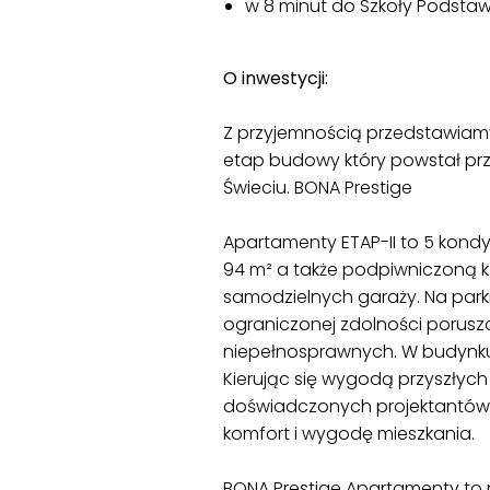
w 8 minut do Szkoły Podstaw
O inwestycji:
Z przyjemnością przedstawiamy 
etap budowy który powstał przy 
Świeciu. BONA Prestige
Apartamenty ETAP-II to 5 kond
94 m² a także podpiwniczoną ko
samodzielnych garaży. Na park
ograniczonej zdolności porus
niepełnosprawnych. W budynku 
Kierując się wygodą przyszłych
doświadczonych projektantów,
komfort i wygodę mieszkania.
BONA Prestige Apartamenty to n