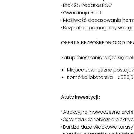
· Brak 2% Podatku PCC
· Gwarancja 5 Lat
· Możliwość dopasowania har
· Bezpłatnie pomagamy w organ
OFERTA BEZPOŚREDNIO OD D
Zakup mieszkania wiąże się obl
Miejsce zewnętrzne postojowe
Komórka lokatorska - 5080,00
Atuty inwestycji :
· Atrakcyjna, nowoczesna archi
· 3x Winda Cichobieżna elektry
· Bardzo duże widokowe tarasy