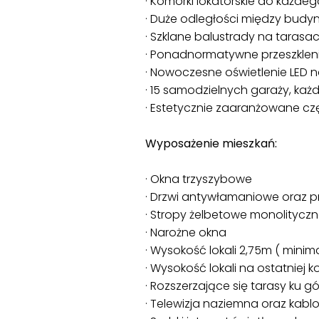
· Komórki lokatorskie do każde
· Duże odległości między budyn
· Szklane balustrady na tarasa
· Ponadnormatywne przeszklen
· Nowoczesne oświetlenie LED 
· 15 samodzielnych garaży, ka
· Estetycznie zaaranżowane cz
Wyposażenie mieszkań:
· Okna trzyszybowe
· Drzwi antywłamaniowe oraz p
· Stropy żelbetowe monolityc
· Narożne okna
· Wysokość lokali 2,75m ( mini
· Wysokość lokali na ostatniej 
· Rozszerzające się tarasy ku g
· Telewizja naziemna oraz kab