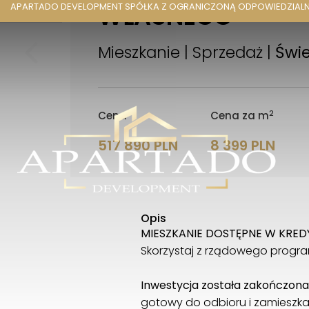
WŁASNEGO
APARTADO DEVELOPMENT SPÓŁKA Z OGRANICZONĄ ODPOWIEDZIAL
Mieszkanie | Sprzedaż |
Świe
2
Cena
Cena za m
517 890 PLN
8 399 PLN
Opis
MIESZKANIE DOSTĘPNE W KRED
Skorzystaj z rządowego program
Inwestycja została zakończon
gotowy do odbioru i zamieszka