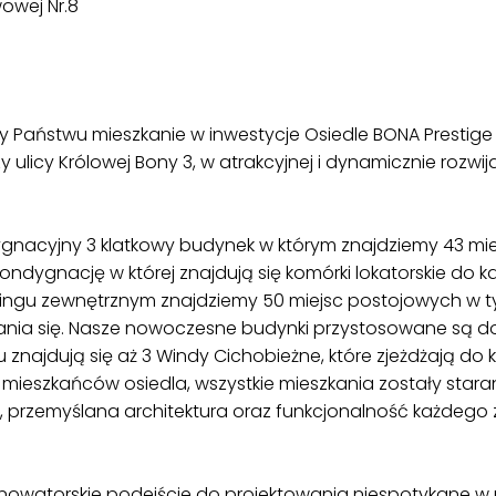
owej Nr.8
Państwu mieszkanie w inwestycje Osiedle BONA Prestige A
ulicy Królowej Bony 3, w atrakcyjnej i dynamicznie rozwijaj
ygnacyjny 3 klatkowy budynek w którym znajdziemy 43 mi
ndygnację w której znajdują się komórki lokatorskie do k
ingu zewnętrznym znajdziemy 50 miejsc postojowych w ty
zania się. Nasze nowoczesne budynki przystosowane są d
znajdują się aż 3 Windy Cichobieżne, które zjeżdżają do
 mieszkańców osiedla, wszystkie mieszkania zostały star
 przemyślana architektura oraz funkcjonalność każdego
owatorskie podejście do projektowania niespotykane w naj