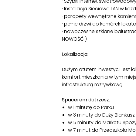
· Szybki internet światłowodow
· Instalacja Sieciowa LAN w ka
· parapety wewnętrzne kamienne
· pełne drzwi do komórek loka
· nowoczesne szklane balustrad
NOWOŚĆ )
Lokalizacja:
Dużym atutem inwestycji jest lok
komfort mieszkania w tym miejs
infrastrukturą rozrywkową
Spacerem dotrzesz:
w 1 minutę do Parku
w 3 minuty do Duży Blankusz
w 5 minuty do Marketu Spożyw
w 7 minut do Przedszkola Mo