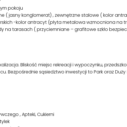
y
żdym pokoju
 ( jasny konglomerat) , zewnętrzne stalowe ( kolor antra
torskich -kolor antracyt (płyta metalowa wzmocniona na 
y na tarasach ( przyciemniane – grafitowe szkło bezpiecz
alizacja. Bliskość miejsc rekreacji i wypoczynku, przedszko
cu. Bezpośrednie sąsiedztwo inwestycji to Park oraz Duży 
czego , Apteki, Cukierni
tylek