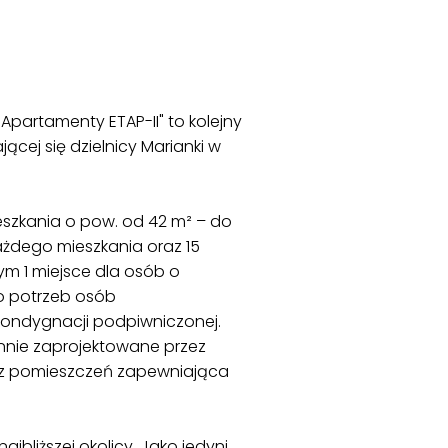
partamenty ETAP-II" to kolejny
ącej się dzielnicy Marianki w
eszkania o pow. od 42 m² – do
ażdego mieszkania oraz 15
m 1 miejsce dla osób o
o potrzeb osób
 kondygnacji podpiwniczonej.
annie zaprojektowane przez
 z pomieszczeń zapewniająca
bliższej okolicy. Jako jedyni