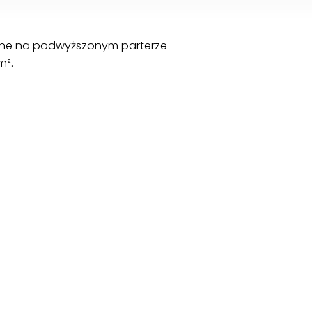
one na podwyższonym parterze
m².