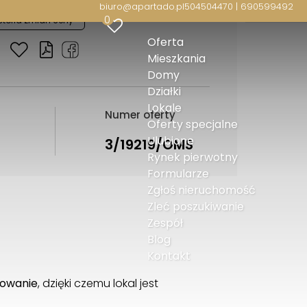
biuro@apartado.pl
504504470 | 690599492
0
storia zmian ceny
Oferta
Mieszkania
Domy
Działki
Lokale
Numer oferty
Oferty specjalne
Ulubione
3/19219/OMS
Rynek pierwotny
Formularze
Zgłoś nieruchomość
Zleć poszukiwanie
Zespół
Blog
Kontakt
kowanie
, dzięki czemu lokal jest