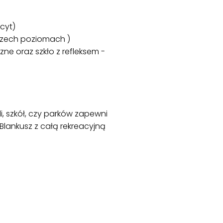
cyt)
trzech poziomach )
ne oraz szkło z refleksem -
li, szkół, czy parków zapewni
Blankusz z całą rekreacyjną