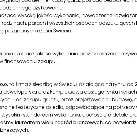
ygnacji podziemnej. Każdy garaż posiada bezpośredni do
codziennego użytkowania.
ącząca wysoką jakość wykonania, nowoczesne rozwiązania
o rodzinach, parach i wszystkich osobach poszukującyc
iej pożądanych części Świecia.
kania i zobacz jakość wykonania oraz przestrzeń na ży
w finansowaniu zakupu.
.o.
to firma z siedzibą w Świeciu, działająca na rynku od
nża deweloperska oraz kompleksowa obsługa rynku nieruch
iowych – od zakupu gruntu, przez projektowanie i budowę, 
nalne i estetyczne osiedla, odpowiadające na potrzeb
ię wysokim standardem wykonania, dbałością o detale o
teśmy laureatem wielu nagród branżowych
, co potwierdz
biznesowych.