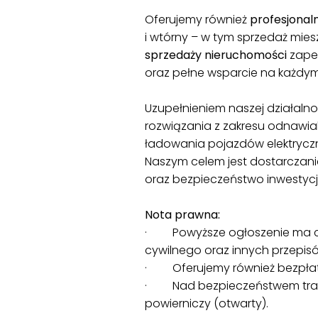
Oferujemy również
profesjonal
i wtórny – w tym sprzedaż miesz
sprzedaży nieruchomości
zapew
oraz pełne wsparcie na każdym
Uzupełnieniem naszej działalnoś
rozwiązania z zakresu odnawialn
ładowania pojazdów elektrycz
Naszym celem jest dostarczani
oraz bezpieczeństwo inwestycji
Nota prawna:
· Powyższe ogłoszenie ma char
cywilnego oraz innych przepi
· Oferujemy również bezpłat
· Nad bezpieczeństwem transa
powierniczy (otwarty).