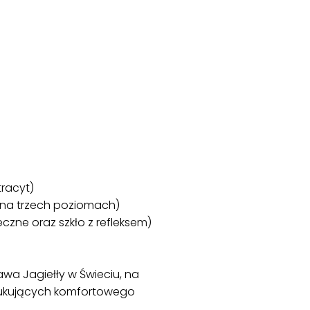
racyt)
 na trzech poziomach)
zne oraz szkło z refleksem)
wa Jagiełły w Świeciu, na
zukujących komfortowego