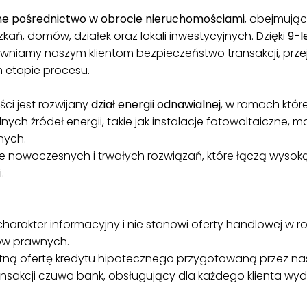
ne pośrednictwo w obrocie nieruchomościami
, obejmując
kań, domów, działek oraz lokali inwestycyjnych. Dzięki
9-l
niamy naszym klientom bezpieczeństwo transakcji, przej
 etapie procesu.
ci jest rozwijany
dział energii odnawialnej
, w ramach któ
ych źródeł energii, takie jak instalacje fotowoltaiczne, 
nych.
e nowoczesnych i trwałych rozwiązań, które łączą wysoką
.
akter informacyjny i nie stanowi oferty handlowej w roz
sów prawnych.
ną ofertę kredytu hipotecznego przygotowaną przez na
kcji czuwa bank, obsługujący dla każdego klienta wyd