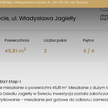
NOŚCIĄ
ul. Władysława Łokietka 6
86-100 86-100 Świecie
Hi
cie, ul. Władysława Jagiełły
Powierzchnia
Liczba pokoi
Piętro
2
45,81 m
2
4 / 4
EŁŁY Etap-I
mieszkanie o powierzchni 45,81 m². Mieszkanie z dużym 
Osiedlu Jagiełły w Świeciu. Inwestycja została zakończo
kowanie – mieszkanie jest gotowe do odbioru i zamieszk