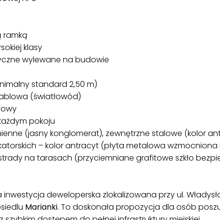
ą ramką
kiej klasy
yczne wylewane na budowie
nimalny standard 2,50 m)
ablowa (światłowód)
dowy
każdym pokoju
ne (jasny konglomerat), zewnętrzne stalowe (kolor ant
atorskich – kolor antracyt (płyta metalowa wzmocniona
dy na tarasach (przyciemniane grafitowe szkło bezpiec
inwestycja deweloperska zlokalizowana przy ul. Władysła
osiedlu
Marianki
. To doskonała propozycja dla osób pos
z szybkim dostępem do pełnej infrastruktury miejskiej.