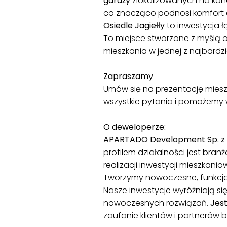
garaży
zlokalizowanych na kond
co znacząco podnosi komfort 
Osiedle Jagiełły
to inwestycja ł
To miejsce stworzone z myślą 
mieszkania w jednej z najbardz
Zapraszamy
Umów się na prezentację miesz
wszystkie pytania i pomożemy 
O deweloperze:
APARTADO Development Sp. z o
profilem działalności jest bra
realizacji inwestycji mieszkan
Tworzymy nowoczesne, funkcjo
Nasze inwestycje wyróżniają s
nowoczesnych rozwiązań.
Jes
zaufanie klientów i partnerów 