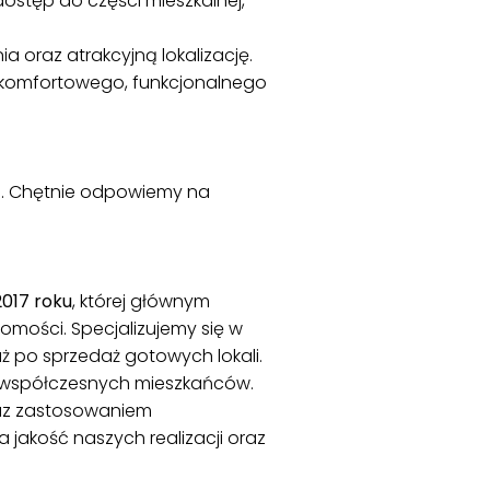
stęp do części mieszkalnej,
 oraz atrakcyjną lokalizację.
h komfortowego, funkcjonalnego
wo. Chętnie odpowiemy na
2017 roku
, której głównym
omości. Specjalizujemy się w
aż po sprzedaż gotowych lokali.
y współczesnych mieszkańców.
raz zastosowaniem
a jakość naszych realizacji oraz