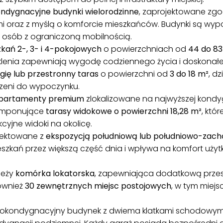
ondygnacyjne budynki wielorodzinne
, zaprojektowane zg
i oraz z myślą o komforcie mieszkańców. Budynki są wyp
 osób z ograniczoną mobilnością.
zkań 2-, 3- i 4-pokojowych
o powierzchniach od
44 do 83
lenia zapewniają wygodę codziennego życia i doskonałe 
ggię lub przestronny taras
o powierzchni od
3 do 18 m²
, d
rzeni do wypoczynku.
partamenty premium
zlokalizowane na najwyższej kondyg
 imponujące
tarasy widokowe o powierzchni 18,28 m²
, któ
kcyjne widoki na okolicę.
ojektowane z
ekspozycją południową lub południowo-zach
szkań przez większą część dnia i wpływa na komfort użyt
leży
komórka lokatorska
, zapewniająca dodatkową przes
ównież
30 zewnętrznych miejsc postojowych
, w tym miej
iokondygnacyjny budynek z dwiema klatkami schodowym