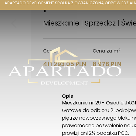
|
APARTADO DEVELOPMENT SPÓŁKA Z OGRANICZONĄ ODPOWIEDZIAL
Mieszkanie | Sprzedaż |
Świe
2
Cena
Cena za m
411 293,05 PLN
8 978 PLN
Opis
Mieszkanie nr 29 - Osiedle JAGI
Gotowe do odbioru 2-pokojowe 
piętrze nowoczesnego bloku na 
prawomocne pozwolenie na użyt
prowizji ani 2% podatku PCC.