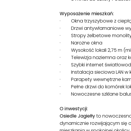
Wyposażenie mieszkań:
· Okna trzyszybowe z ciepł
· Drzwi antywłamaniowe wyso
· Stropy żelbetowe monolit
· Narożne okna
· Wysokość lokali 2,75 m (mi
· Telewizja naziemna oraz k
· Szybki internet światłowo
· Instalacja sieciowa LAN w 
· Parapety wewnętrzne kamien
· Pełne drzwi do komórek lok
· Nowoczesne szklane balustra
O inwestycji:
Osiedle Jagiełły
to nowoczesna 
dynamicznie rozwijającym się 
mieszkania w spokojnej okolicy 