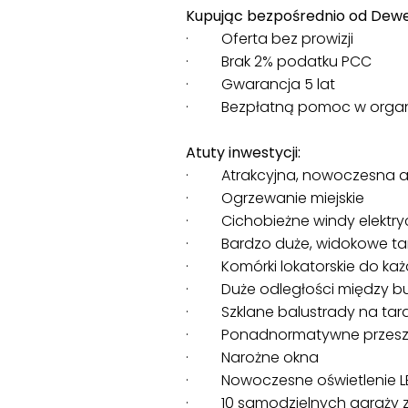
Kupując bezpośrednio od Dewe
· Oferta bez prowizji
· Brak 2% podatku PCC
· Gwarancja 5 lat
· Bezpłatną pomoc w organiz
Atuty inwestycji:
· Atrakcyjna, nowoczesna ar
· Ogrzewanie miejskie
· Cichobieżne windy elektrycz
· Bardzo duże, widokowe tara
· Komórki lokatorskie do każ
· Duże odległości między b
· Szklane balustrady na tar
· Ponadnormatywne przeszkl
· Narożne okna
· Nowoczesne oświetlenie L
· 10 samodzielnych garaży z