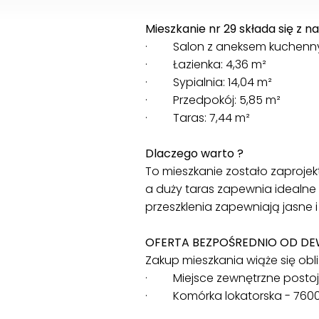
Mieszkanie nr 29 składa się z 
· Salon z aneksem kuchennym
· Łazienka: 4,36 m²
· Sypialnia: 14,04 m²
· Przedpokój: 5,85 m²
· Taras: 7,44 m²
Dlaczego warto ?
To mieszkanie zostało zaproje
a duży taras zapewnia idealn
przeszklenia zapewniają jasne 
OFERTA BEZPOŚREDNIO OD D
Zakup mieszkania wiąże się obl
· Miejsce zewnętrzne postojo
· Komórka lokatorska - 7600,