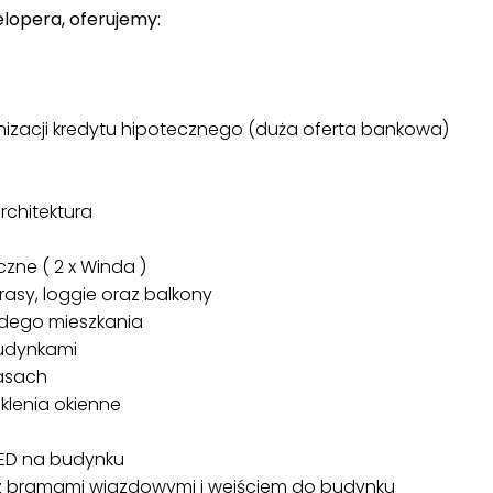
lopera, oferujemy:
acji kredytu hipotecznego (duża oferta bankowa)
chitektura
ne ( 2 x Winda )
sy, loggie oraz balkony
dego mieszkania
udynkami
asach
enia okienne
ED na budynku
 bramami wjazdowymi i wejściem do budynku