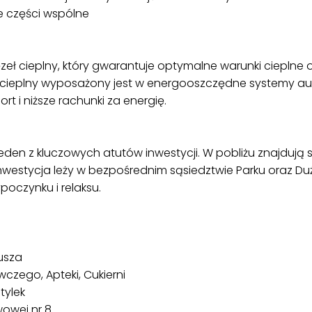
 części wspólne
eł cieplny, który gwarantuje optymalne warunki cieplne
 cieplny wyposażony jest w energooszczędne systemy au
t i niższe rachunki za energię.
jeden z kluczowych atutów inwestycji. W pobliżu znajdują s
. Inwestycja leży w bezpośrednim sąsiedztwie Parku oraz 
oczynku i relaksu.
usza
zego, Apteki, Cukierni
tylek
owej nr 8