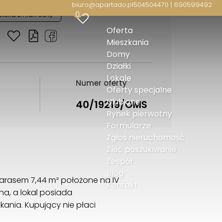
biuro@apartado.pl
504504470 | 690599492
0
storia zmian ceny
Oferta
Mieszkania
Domy
Działki
Lokale
Numer oferty
Oferty specjalne
Ulubione
40/19219/OMS
Rynek pierwotny
Formularze
Zgłoś nieruchomość
Zleć poszukiwanie
Zespół
Blog
tarasem 7,44 m² położone na IV
Kontakt
na, a lokal posiada
ania. Kupujący nie płaci