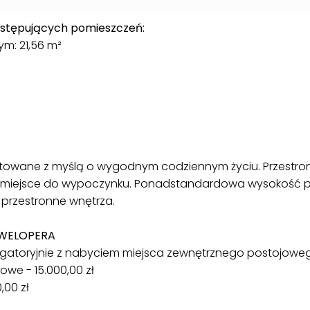
następujących pomieszczeń:
: 21,56 m²
ktowane z myślą o wygodnym codziennym życiu. Przestro
e miejsce do wypoczynku. Ponadstandardowa wysokość 
i przestronne wnętrza.
EWELOPERA
igatoryjnie z nabyciem miejsca zewnętrznego postojowego 
we - 15.000,00 zł
00 zł