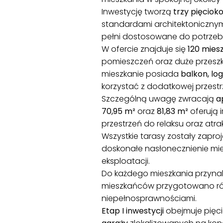
Inwestycję tworzą
trzy pięciok
standardami architektonicznym
pełni dostosowane do potrzeb
W ofercie znajduje się
120 mies
pomieszczeń oraz duże przeszk
mieszkanie posiada
balkon, lo
korzystać z dodatkowej przest
Szczególną uwagę zwracają
a
70,95 m²
oraz
81,83 m²
oferują
przestrzeń do relaksu oraz atra
Wszystkie tarasy zostały zapr
doskonałe nasłonecznienie mie
eksploatacji.
Do każdego mieszkania przyna
mieszkańców przygotowano r
niepełnosprawnościami.
Etap I inwestycji
obejmuje pięc