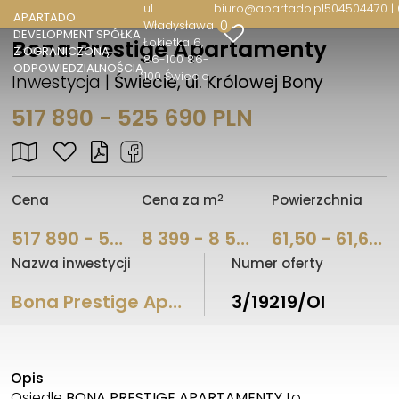
ul.
biuro@apartado.pl
504504470 |
APARTADO
0
Władysława
DEVELOPMENT SPÓŁKA
Łokietka 6
Bona Prestige Apartamenty
Z OGRANICZONĄ
86-100 86-
ODPOWIEDZIALNOŚCIĄ
100 Świecie
Inwestycja |
Świecie, ul. Królowej Bony
517 890 - 525 690 PLN
2
Cena
Cena za m
Powierzchnia
517 890 - 525 690 PLN
8 399 - 8 548
61,50 - 61,66 m
Nazwa inwestycji
Numer oferty
Bona Prestige Apartamenty
3/19219/OI
Opis
Osiedle
BONA PRESTIGE APARTAMENTY
to