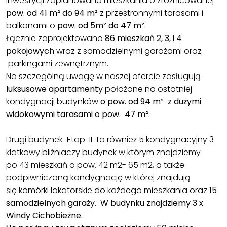
inwestycji zaplanowano mieszkania o zróżnicowanej
pow. od 41 m² do 94 m²
z przestronnymi tarasami i
balkonami o
pow. od 5m² do 47 m².
Łącznie zaprojektowano
86 mieszkań 2, 3, i 4
pokojowych
wraz z samodzielnymi garażami oraz
parkingami zewnętrznym.
Na szczególną uwagę w naszej ofercie zasługują
luksusowe apartamenty
położone na ostatniej
kondygnacji budynków
o pow. od 94 m² z dużymi
widokowymi tarasami o pow. 47 m².
Drugi budynek Etap-II to również 5 kondygnacyjny 3
klatkowy bliźniaczy budynek w którym znajdziemy
po 43 mieszkań o pow. 42 m2- 65 m2, a także
podpiwniczoną kondygnację w której znajdują
się komórki lokatorskie do każdego mieszkania oraz
15
samodzielnych garaży
.
W budynku znajdziemy 3 x
Windy Cichobieżne.