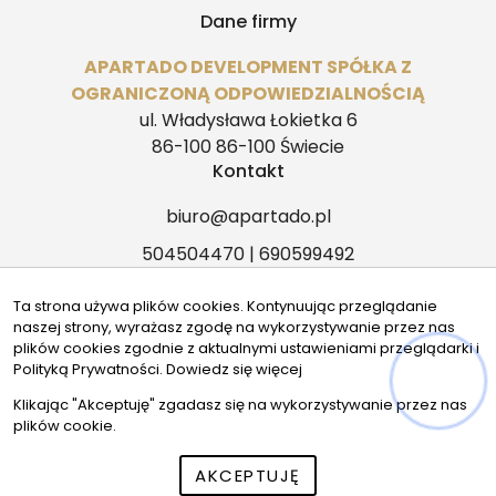
Dane firmy
APARTADO DEVELOPMENT SPÓŁKA Z
OGRANICZONĄ ODPOWIEDZIALNOŚCIĄ
ul. Władysława Łokietka 6
86-100 86-100 Świecie
Kontakt
biuro@apartado.pl
504504470 | 690599492
Znajdziesz nas tu
Ta strona używa plików cookies. Kontynuując przeglądanie
naszej strony, wyrażasz zgodę na wykorzystywanie przez nas
plików cookies zgodnie z aktualnymi ustawieniami przeglądarki i
Polityką Prywatności.
Dowiedz się więcej
© 2026 Wszystkie prawa zastrzeżone | Program dla biur
Klikając "Akceptuję" zgadasz się na wykorzystywanie przez nas
nieruchomości - asaricrm.com
plików cookie.
AKCEPTUJĘ
Zadzwoń
Wiadomość