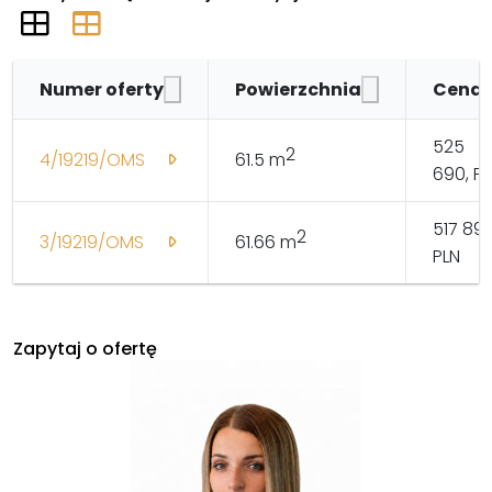
Numer oferty
Powierzchnia
Cena
525
2
4/19219/OMS
61.5 m
690, P
517 890
2
3/19219/OMS
61.66 m
PLN
Zapytaj o ofertę