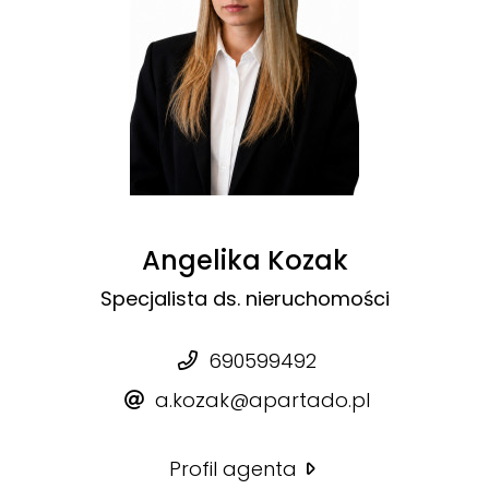
Angelika Kozak
Specjalista ds. nieruchomości
690599492
a.kozak@apartado.pl
Profil agenta