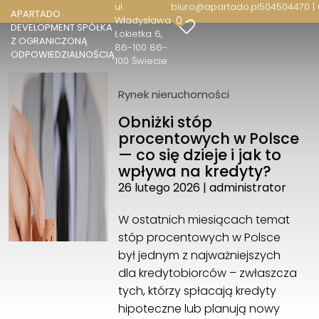
ul.
biuro@apartado.pl
504504470 |
APARTADO
0
Władysława
DEVELOPMENT SPÓŁKA
APARTADO DEVELOPMENT SPÓŁKA Z
Łokietka 6
Z OGRANICZONĄ
OGRANICZONĄ ODPOWIEDZIALNOŚCIĄ
86-100 86-
ODPOWIEDZIALNOŚCIĄ
100 Świecie
ul. Władysława Łokietka 6
86-100 86-100 Świecie
Rynek nieruchomości
504504470 | 690599492
biuro@apartado.pl
Obniżki stóp
procentowych w Polsce
— co się dzieje i jak to
wpływa na kredyty?
26 lutego 2026
|
administrator
W ostatnich miesiącach temat
stóp procentowych w Polsce
był jednym z najważniejszych
dla kredytobiorców – zwłaszcza
tych, którzy spłacają kredyty
hipoteczne lub planują nowy